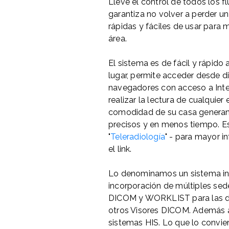
Lleve el control de todos los f
garantiza no volver a perder un
rápidas y fáciles de usar para 
área.
El sistema es de fácil y rápido
lugar, permite acceder desde di
navegadores con acceso a Inte
realizar la lectura de cualquier
comodidad de su casa genera
precisos y en menos tiempo. 
"
Teleradiología
" - para mayor i
el link.
Lo denominamos un sistema int
incorporación de múltiples sede
DICOM y WORKLIST para las di
otros Visores DICOM. Además a
sistemas HIS. Lo que lo convie