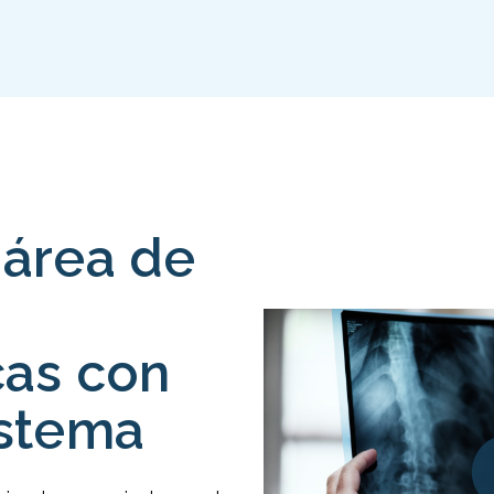
 área de
cas con
istema