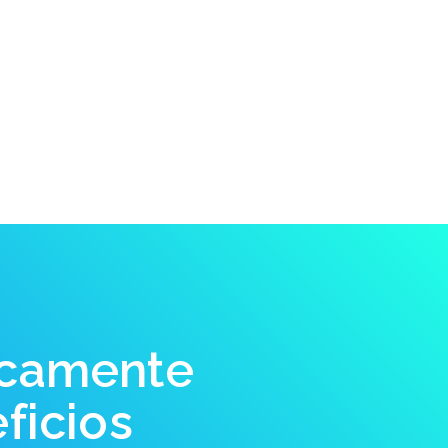
camente
ficios