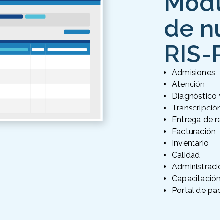
Mód
de n
RIS-
Admisiones
Atención
Diagnóstico 
Transcripció
Entrega de r
Facturación
Inventario
Calidad
Administraci
Capacitació
Portal de pa