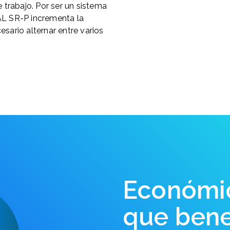
e trabajo. Por ser un sistema
AL SR-P incrementa la
sario alternar entre varios
Económi
que bene