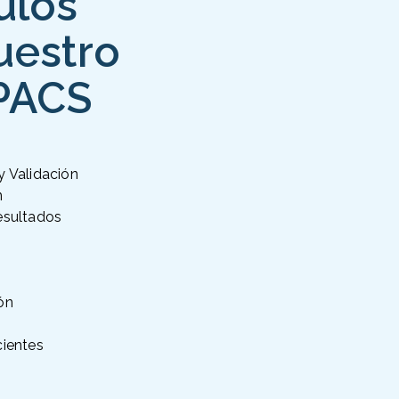
ulos
uestro
PACS
y Validación
n
esultados
ón
n
cientes